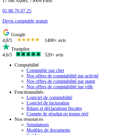
17 rue Auber, 75009 Paris
01 86 76 07 25
Devis comptable gratuit
Google
4,8/5
1400+ avis
Trustpilot
4,6/5
520+ avis
Comptabilité
Comptable pas cher
Nos offres de comptabilité par activité
Nos offres de comptabilité par statut
Nos offres de comptabilité par ville
Fonctionnalités
Logiciel de comptabilité
Logiciel de facturation
Bilans et déclarations fiscales
Compte de résultat en temps réel
Nos ressources
Simulateurs
Modèles de documents