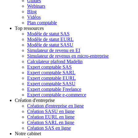
Guides
Webinars
Blog
Vidéos
Plan comptable
Top ressources
Modèle de statut SAS
Modèle de statut EURL
Modèle de statut SASU
Simulateur de revenu en EI
Simulateur de revenus en micro-entreprise
Calculateur plafond Madelin
Expert comptable SAS
Expert comptable SARL
Expert comptable EURL
Expert comptable SASU
Expert comptable Freelance
Expert comptable e-commerce
Création d'entreprise
Création d'entreprise en ligne
Création SASU en ligne
Création EURL en ligne
Création SARL en ligne
Création SAS en ligne
Notre cabinet