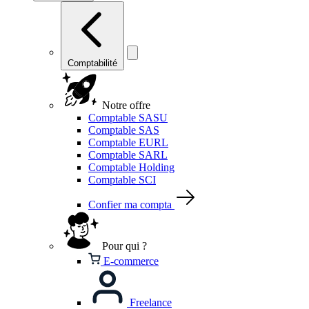
Comptabilité
Notre offre
Comptable SASU
Comptable SAS
Comptable EURL
Comptable SARL
Comptable Holding
Comptable SCI
Confier ma compta
Pour qui ?
E-commerce
Freelance