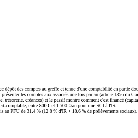
ec dépôt des comptes au greffe et tenue d'une comptabilité en partie dou
t présenter les comptes aux associés une fois par an (article 1856 du Cod
le, trésorerie, créances) et le passif montre comment c'est financé (capit
rt-comptable, entre 800 € et 1 500 €/an pour une SCI à l'IS.
oumis au PFU de 31,4 % (12,8 % d'IR + 18,6 % de prélèvements sociaux).