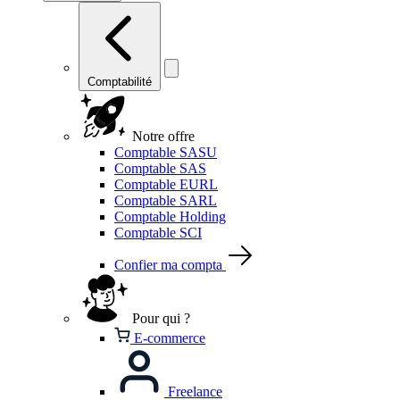
Comptabilité
Notre offre
Comptable SASU
Comptable SAS
Comptable EURL
Comptable SARL
Comptable Holding
Comptable SCI
Confier ma compta
Pour qui ?
E-commerce
Freelance