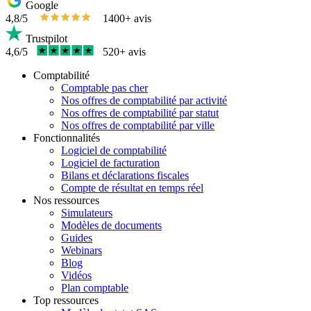
Google
4,8/5
1400+ avis
Trustpilot
4,6/5
520+ avis
Comptabilité
Comptable pas cher
Nos offres de comptabilité par activité
Nos offres de comptabilité par statut
Nos offres de comptabilité par ville
Fonctionnalités
Logiciel de comptabilité
Logiciel de facturation
Bilans et déclarations fiscales
Compte de résultat en temps réel
Nos ressources
Simulateurs
Modèles de documents
Guides
Webinars
Blog
Vidéos
Plan comptable
Top ressources