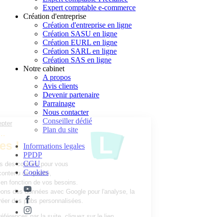
Expert comptable e-commerce
Création d'entreprise
Création d'entreprise en ligne
Création SASU en ligne
Création EURL en ligne
Création SARL en ligne
Création SAS en ligne
Notre cabinet
A propos
Avis clients
Devenir partenaire
Parrainage
Nous contacter
Conseiller dédié
Continuer sans accepter
Plan du site
Parlons un peu...
des Cookies !
Informations legales
PPDP
CGU
Nous utilisons des cookies pour vous
Cookies
proposer un contenu de qualité,
personnalisé en fonction de vos besoins.
Nous partageons des données avec Google pour l'analyse, la
publicité et créer des pubs personnalisées.
Pour modifier vos préférences par la suite, cliquez sur le lien