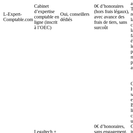
a
Cabinet
0€ d’honoraires
T
d’expertise
(hors frais légaux),
L-Expert-
Oui, conseillers
r
comptable en
avec avance des
Comptable.com
dédiés
l
ligne (inscrit
frais de tiers, sans
c
à l’OEC)
surcoût
l
f
é
l
p
m
p
a
O
H
s
e
B
l
c
u
0€ d’honoraires,
C
Legaltech +
sans engagement.
i