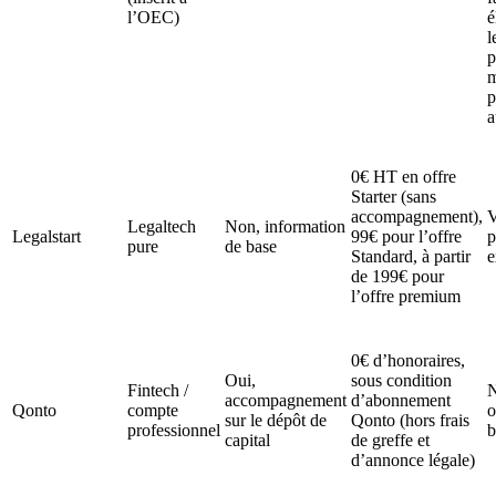
l’OEC)
é
l
p
m
p
a
0€ HT en offre
Starter (sans
accompagnement),
V
Legaltech
Non, information
Legalstart
99€ pour l’offre
p
pure
de base
Standard, à partir
e
de 199€ pour
l’offre premium
0€ d’honoraires,
Oui,
sous condition
Fintech /
N
accompagnement
d’abonnement
Qonto
compte
o
sur le dépôt de
Qonto (hors frais
professionnel
b
capital
de greffe et
d’annonce légale)