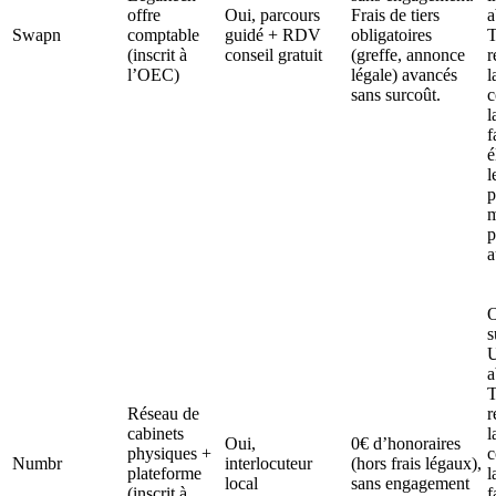
offre
Oui, parcours
Frais de tiers
a
Swapn
comptable
guidé + RDV
obligatoires
T
(inscrit à
conseil gratuit
(greffe, annonce
r
l’OEC)
légale) avancés
l
sans surcoût.
c
l
f
é
l
p
m
p
a
O
s
a
T
Réseau de
r
cabinets
l
Oui,
0€ d’honoraires
physiques +
c
Numbr
interlocuteur
(hors frais légaux),
plateforme
l
local
sans engagement
(inscrit à
f