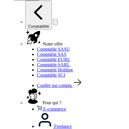
Comptabilité
Notre offre
Comptable SASU
Comptable SAS
Comptable EURL
Comptable SARL
Comptable Holding
Comptable SCI
Confier ma compta
Pour qui ?
E-commerce
Freelance