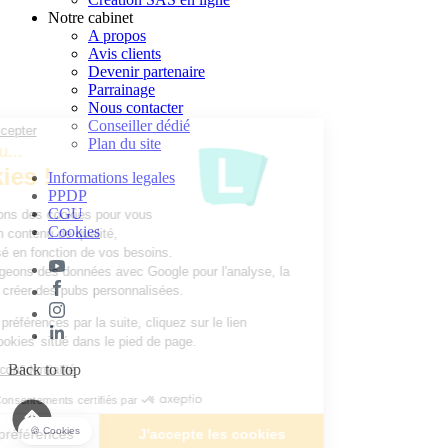
Notre cabinet
A propos
Avis clients
Devenir partenaire
Parrainage
Nous contacter
Conseiller dédié
Continuer sans accepter
Plan du site
Parlons un peu...
des Cookies !
Informations legales
PPDP
CGU
Nous utilisons des cookies pour vous
Cookies
proposer un contenu de qualité,
personnalisé en fonction de vos besoins.
Nous partageons des données avec Google pour l'analyse, la
publicité et créer des pubs personnalisées.
Pour modifier vos préférences par la suite, cliquez sur le lien
'Préférences de cookies' situé dans le pied de page.
Back to top
Lire la politique de confidentialité
Consentements certifiés par
🍪 Cookies
Je choisis mes préférences
J'accepte les cookies