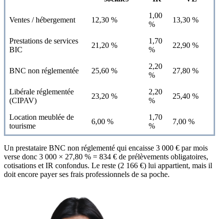
1,00
Ventes / hébergement
12,30 %
13,30 %
%
Prestations de services
1,70
21,20 %
22,90 %
BIC
%
2,20
BNC non réglementée
25,60 %
27,80 %
%
Libérale réglementée
2,20
23,20 %
25,40 %
(CIPAV)
%
Location meublée de
1,70
6,00 %
7,00 %
tourisme
%
Un prestataire BNC non réglementé qui encaisse 3 000 € par mois
verse donc 3 000 × 27,80 % = 834 € de prélèvements obligatoires,
cotisations et IR confondus. Le reste (2 166 €) lui appartient, mais il
doit encore payer ses frais professionnels de sa poche.