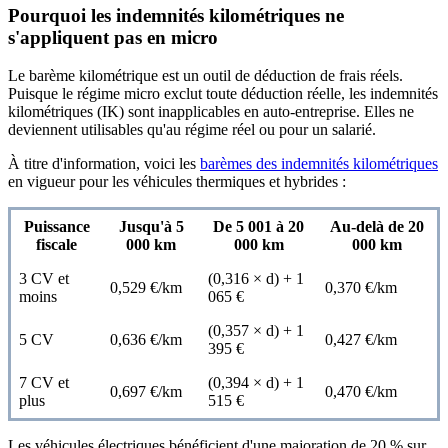
Pourquoi les indemnités kilométriques ne
s'appliquent pas en micro
Le barème kilométrique est un outil de déduction de frais réels.
Puisque le régime micro exclut toute déduction réelle, les indemnités
kilométriques (IK) sont inapplicables en auto-entreprise. Elles ne
deviennent utilisables qu'au régime réel ou pour un salarié.
À titre d'information, voici les
barèmes des indemnités kilométriques
en vigueur pour les véhicules thermiques et hybrides :
Puissance
Jusqu'à 5
De 5 001 à 20
Au-delà de 20
fiscale
000 km
000 km
000 km
3 CV et
(0,316 × d) + 1
0,529 €/km
0,370 €/km
moins
065 €
(0,357 × d) + 1
5 CV
0,636 €/km
0,427 €/km
395 €
7 CV et
(0,394 × d) + 1
0,697 €/km
0,470 €/km
plus
515 €
Les véhicules électriques bénéficient d'une majoration de 20 % sur