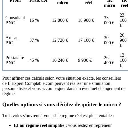
Profil
Frais/CA
IR
IR
micro
réel
micro
réel
23
Consultant
33
16 %
12 800 €
18 900 €
100
BNC
000 €
€
20
Artisan
30
37 %
12 720 €
17 100 €
900
BIC
000 €
€
12
Prestataire
26
45 %
10 240 €
9 900 €
100
BNC
400 €
€
Pour affiner ces calculs selon votre situation exacte, les conseillers
de L'Expert-Comptable.com peuvent réaliser une simulation
personnalisée et vous accompagner dans un éventuel changement de
régime.
Quelles options si vous décidez de quitter le micro ?
Trois voies s'ouvrent à vous si le régime réel est plus rentable :
EI au régime réel simplifié :
vous restez entrepreneur