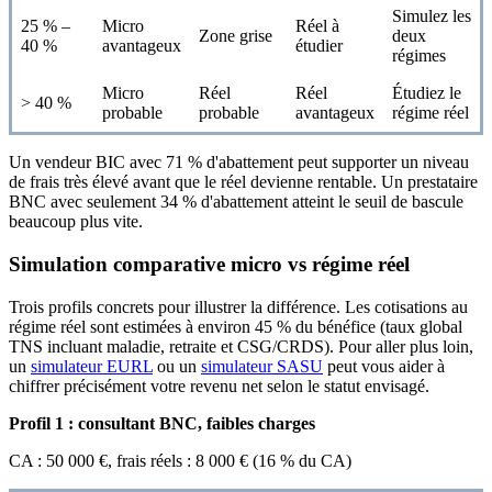
Simulez les
25 % –
Micro
Réel à
Zone grise
deux
40 %
avantageux
étudier
régimes
Micro
Réel
Réel
Étudiez le
> 40 %
probable
probable
avantageux
régime réel
Un vendeur BIC avec 71 % d'abattement peut supporter un niveau
de frais très élevé avant que le réel devienne rentable. Un prestataire
BNC avec seulement 34 % d'abattement atteint le seuil de bascule
beaucoup plus vite.
Simulation comparative micro vs régime réel
Trois profils concrets pour illustrer la différence. Les cotisations au
régime réel sont estimées à environ 45 % du bénéfice (taux global
TNS incluant maladie, retraite et CSG/CRDS). Pour aller plus loin,
un
simulateur EURL
ou un
simulateur SASU
peut vous aider à
chiffrer précisément votre revenu net selon le statut envisagé.
Profil 1 : consultant BNC, faibles charges
CA : 50 000 €, frais réels : 8 000 € (16 % du CA)