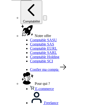
Comptabilité
Notre offre
Comptable SASU
Comptable SAS
Comptable EURL
Comptable SARL
Comptable Holding
Comptable SCI
Confier ma compta
Pour qui ?
E-commerce
Freelance