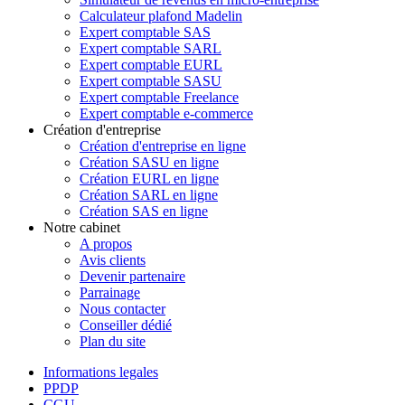
Calculateur plafond Madelin
Expert comptable SAS
Expert comptable SARL
Expert comptable EURL
Expert comptable SASU
Expert comptable Freelance
Expert comptable e-commerce
Création d'entreprise
Création d'entreprise en ligne
Création SASU en ligne
Création EURL en ligne
Création SARL en ligne
Création SAS en ligne
Notre cabinet
A propos
Avis clients
Devenir partenaire
Parrainage
Nous contacter
Conseiller dédié
Plan du site
Informations legales
PPDP
CGU