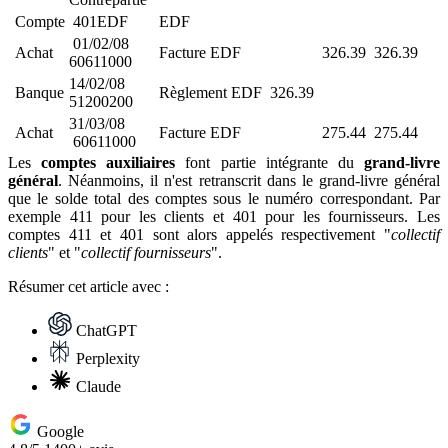
Compte
401EDF
EDF
01/02/08
Achat
Facture EDF
326.39
326.39
60611000
14/02/08
Banque
Règlement EDF
326.39
51200200
31/03/08
Achat
Facture EDF
275.44
275.44
60611000
Les
comptes auxiliaires
font partie intégrante du
grand-livre
général
. Néanmoins, il n'est retranscrit dans le grand-livre général
que le solde total des comptes sous le numéro correspondant. Par
exemple 411 pour les clients et 401 pour les fournisseurs. Les
comptes 411 et 401 sont alors appelés respectivement "
collectif
clients
" et "
collectif fournisseurs
".
Résumer
cet article avec :
ChatGPT
Perplexity
Claude
Google