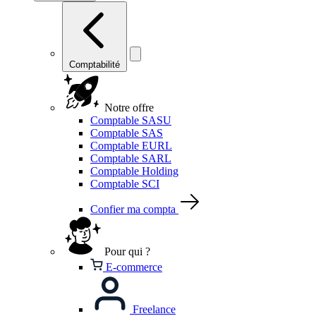
Comptabilité
Notre offre
Comptable SASU
Comptable SAS
Comptable EURL
Comptable SARL
Comptable Holding
Comptable SCI
Confier ma compta
Pour qui ?
E-commerce
Freelance