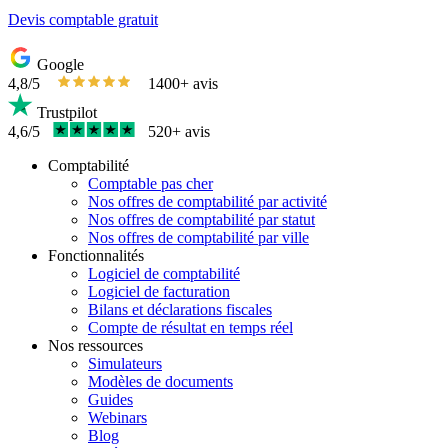
Devis comptable gratuit
Google
4,8/5
1400+ avis
Trustpilot
4,6/5
520+ avis
Comptabilité
Comptable pas cher
Nos offres de comptabilité par activité
Nos offres de comptabilité par statut
Nos offres de comptabilité par ville
Fonctionnalités
Logiciel de comptabilité
Logiciel de facturation
Bilans et déclarations fiscales
Compte de résultat en temps réel
Nos ressources
Simulateurs
Modèles de documents
Guides
Webinars
Blog