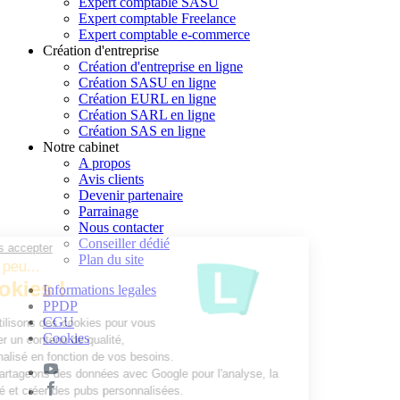
Expert comptable SASU
Expert comptable Freelance
Expert comptable e-commerce
Création d'entreprise
Création d'entreprise en ligne
Création SASU en ligne
Création EURL en ligne
Création SARL en ligne
Création SAS en ligne
Notre cabinet
A propos
Avis clients
Devenir partenaire
Parrainage
Nous contacter
Conseiller dédié
Continuer sans accepter
Plan du site
Parlons un peu...
des Cookies !
Informations legales
PPDP
CGU
Nous utilisons des cookies pour vous
Cookies
proposer un contenu de qualité,
personnalisé en fonction de vos besoins.
Nous partageons des données avec Google pour l'analyse, la
publicité et créer des pubs personnalisées.