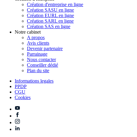
Création d'entreprise en ligne
Création SASU en ligne
Création EURL en ligne
Création SARL en ligne
Création SAS en ligne
Notre cabinet
A propos
Avis clients
Devenir partenaire
Parrainage
Nous contacter
Conseiller dédié
Continuer sans accepter
Plan du site
Parlons un peu...
des Cookies !
Informations legales
PPDP
CGU
Nous utilisons des cookies pour vous
Cookies
proposer un contenu de qualité,
personnalisé en fonction de vos besoins.
Nous partageons des données avec Google pour l'analyse, la
publicité et créer des pubs personnalisées.
Pour modifier vos préférences par la suite, cliquez sur le lien
'Préférences de cookies' situé dans le pied de page.