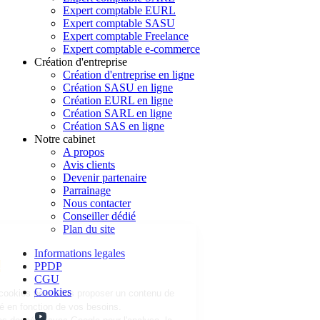
Expert comptable EURL
Expert comptable SASU
Expert comptable Freelance
Expert comptable e-commerce
Création d'entreprise
Création d'entreprise en ligne
Création SASU en ligne
Création EURL en ligne
Création SARL en ligne
Création SAS en ligne
Notre cabinet
A propos
Avis clients
Devenir partenaire
Parrainage
Nous contacter
Conseiller dédié
Continuer sans accepter
Plan du site
Parlons un peu...
des Cookies !
Informations legales
PPDP
CGU
Nous utilisons des cookies pour vous
Cookies
proposer un contenu de qualité,
personnalisé en fonction de vos besoins.