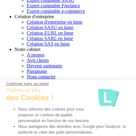
Expert comptable SASU
Expert comptable Freelance
Expert comptable e-commerce
Création d'entreprise
Création d'entreprise en ligne
Création SASU en ligne
Création EURL en ligne
Création SARL en ligne
Création SAS en ligne
Notre cabinet
A propos
Avis clients
Devenir partenaire
Parrainage
Nous contacter
Conseiller dédié
Continuer sans accepter
Plan du site
Parlons un peu...
des Cookies !
Informations legales
PPDP
CGU
Nous utilisons des cookies pour vous
Cookies
proposer un contenu de qualité,
personnalisé en fonction de vos besoins.
Nous partageons des données avec Google pour l'analyse, la
publicité et créer des pubs personnalisées.