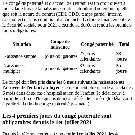
Le congé de paternité et d'accueil de l'enfant est un droit ouvert à
tout salarié lors de la naissance ou de l'adoption d'un enfant, quelle
que soit la nature du contrat (CDI, CDD, temps partiel, intérim,
saisonnier) et sans condition d'ancienneté. La loi de financement de
la Sécurité sociale pour 2021 a étendu sa durée et rendu les premiers
jours obligatoires.
Congé de
Situation
Congé paternité
Total
naissance
25 jours
28
Naissance simple
3 jours obligatoires
calendaires
jours
Naissances
32 jours
35
3 jours obligatoires
multiples
calendaires
jours
Le congé doit être pris
dans les 6 mois suivant la naissance ou
l'arrivée de l'enfant au foyer
. Ce délai peut être reporté au-delà des
6 mois dans deux cas : hospitalisation de l'enfant (le délai court à
partir de la fin de l'hospitalisation) ou décès de la mère (le délai court
à partir de la fin du congé maternité postnatal).
Les 4 premiers jours du congé paternité sont
obligatoires depuis le 1er juillet 2021
Depuis la réforme entrée en vigueur le
1er juillet 2021
, les
4