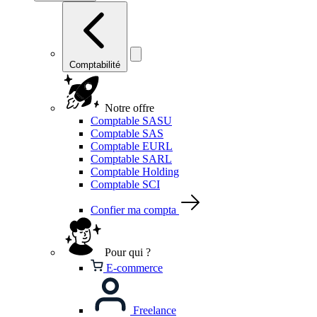
Comptabilité
Notre offre
Comptable SASU
Comptable SAS
Comptable EURL
Comptable SARL
Comptable Holding
Comptable SCI
Confier ma compta
Pour qui ?
E-commerce
Freelance