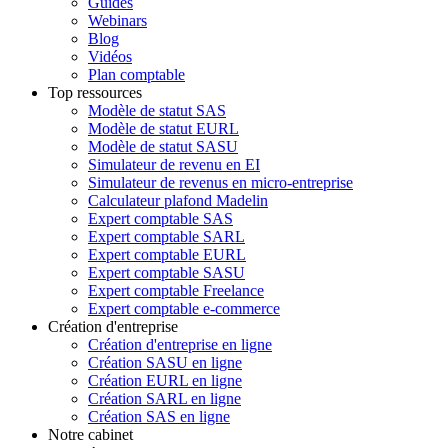
Guides
Webinars
Blog
Vidéos
Plan comptable
Top ressources
Modèle de statut SAS
Modèle de statut EURL
Modèle de statut SASU
Simulateur de revenu en EI
Simulateur de revenus en micro-entreprise
Calculateur plafond Madelin
Expert comptable SAS
Expert comptable SARL
Expert comptable EURL
Expert comptable SASU
Expert comptable Freelance
Expert comptable e-commerce
Création d'entreprise
Création d'entreprise en ligne
Création SASU en ligne
Création EURL en ligne
Création SARL en ligne
Création SAS en ligne
Notre cabinet