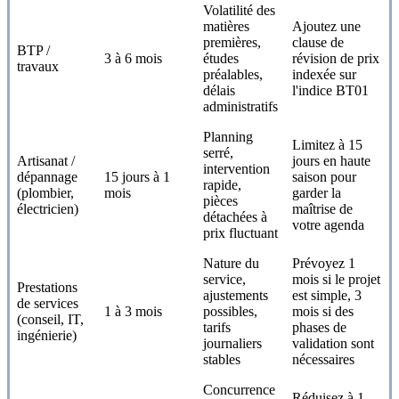
Volatilité des
matières
Ajoutez une
premières,
clause de
BTP /
3 à 6 mois
études
révision de prix
travaux
préalables,
indexée sur
délais
l'indice BT01
administratifs
Planning
Limitez à 15
serré,
Artisanat /
jours en haute
intervention
dépannage
15 jours à 1
saison pour
rapide,
(plombier,
mois
garder la
pièces
électricien)
maîtrise de
détachées à
votre agenda
prix fluctuant
Nature du
Prévoyez 1
service,
mois si le projet
Prestations
ajustements
est simple, 3
de services
1 à 3 mois
possibles,
mois si des
(conseil, IT,
tarifs
phases de
ingénierie)
journaliers
validation sont
stables
nécessaires
Concurrence
Réduisez à 1