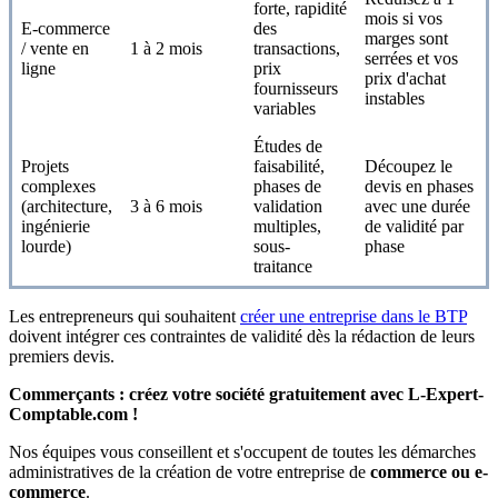
forte, rapidité
mois si vos
E-commerce
des
marges sont
/ vente en
1 à 2 mois
transactions,
serrées et vos
ligne
prix
prix d'achat
fournisseurs
instables
variables
Études de
Projets
faisabilité,
Découpez le
complexes
phases de
devis en phases
(architecture,
3 à 6 mois
validation
avec une durée
ingénierie
multiples,
de validité par
lourde)
sous-
phase
traitance
Les entrepreneurs qui souhaitent
créer une entreprise dans le BTP
doivent intégrer ces contraintes de validité dès la rédaction de leurs
premiers devis.
Commerçants : créez votre société gratuitement avec L-Expert-
Comptable.com !
Nos équipes vous conseillent et s'occupent de toutes les démarches
administratives de la création de votre entreprise de
commerce ou e-
commerce
.