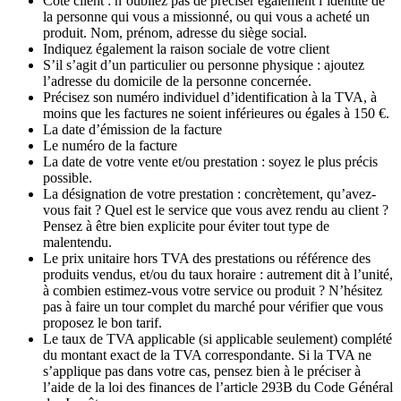
Côté client : n’oubliez pas de préciser également l’identité de
la personne qui vous a missionné, ou qui vous a acheté un
produit. Nom, prénom, adresse du siège social.
Indiquez également la raison sociale de votre client
S’il s’agit d’un particulier ou personne physique : ajoutez
l’adresse du domicile de la personne concernée.
Précisez son numéro individuel d’identification à la TVA, à
moins que les factures ne soient inférieures ou égales à 150 €.
La date d’émission de la facture
Le numéro de la facture
La date de votre vente et/ou prestation : soyez le plus précis
possible.
La désignation de votre prestation : concrètement, qu’avez-
vous fait ? Quel est le service que vous avez rendu au client ?
Pensez à être bien explicite pour éviter tout type de
malentendu.
Le prix unitaire hors TVA des prestations ou référence des
produits vendus, et/ou du taux horaire : autrement dit à l’unité,
à combien estimez-vous votre service ou produit ? N’hésitez
pas à faire un tour complet du marché pour vérifier que vous
proposez le bon tarif.
Le taux de TVA applicable (si applicable seulement) complété
du montant exact de la TVA correspondante. Si la TVA ne
s’applique pas dans votre cas, pensez bien à le préciser à
l’aide de la loi des finances de l’article 293B du Code Général