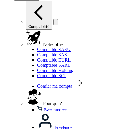
Comptabilité
Notre offre
Comptable SASU
Comptable SAS
Comptable EURL
Comptable SARL
Comptable Holding
Comptable SCI
Confier ma compta
Pour qui ?
E-commerce
Freelance