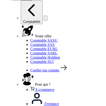
Comptabilité
Notre offre
Comptable SASU
Comptable SAS
Comptable EURL
Comptable SARL
Comptable Holding
Comptable SCI
Confier ma compta
Pour qui ?
E-commerce
Freelance