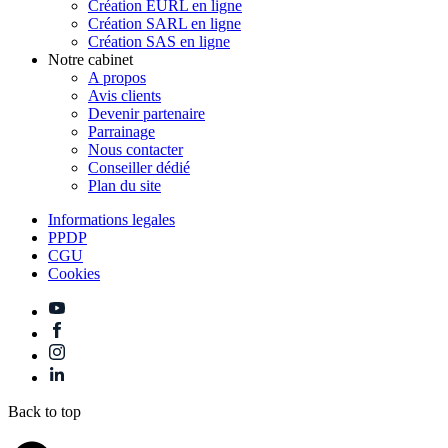
Création EURL en ligne
Création SARL en ligne
Création SAS en ligne
Notre cabinet
A propos
Avis clients
Devenir partenaire
Parrainage
Nous contacter
Conseiller dédié
Plan du site
Informations legales
PPDP
CGU
Cookies
Back to top