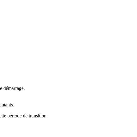
 de démarrage.
butants.
tte période de transition.