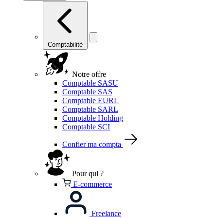
Comptabilité
Notre offre
Comptable SASU
Comptable SAS
Comptable EURL
Comptable SARL
Comptable Holding
Comptable SCI
Confier ma compta
Pour qui ?
E-commerce
Freelance