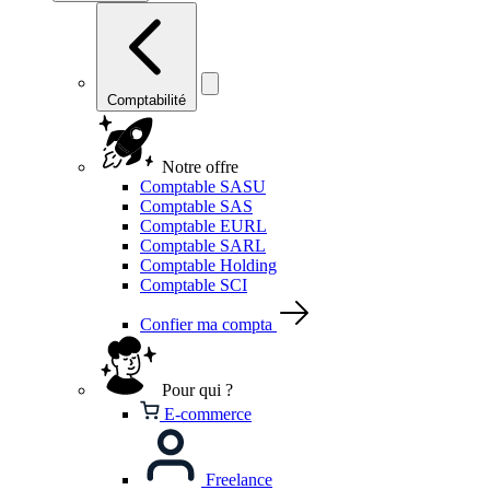
Comptabilité
Notre offre
Comptable SASU
Comptable SAS
Comptable EURL
Comptable SARL
Comptable Holding
Comptable SCI
Confier ma compta
Pour qui ?
E-commerce
Freelance