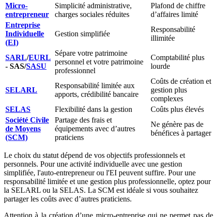
Micro-
Simplicité administrative,
Plafond de chiffre
entrepreneur
charges sociales réduites
d’affaires limité
Entreprise
Responsabilité
Individuelle
Gestion simplifiée
illimitée
(EI)
Sépare votre patrimoine
SARL
/
EURL
Comptabilité plus
personnel et votre patrimoine
- SAS/
SASU
lourde
professionnel
Coûts de création et
Responsabilité limitée aux
SELARL
gestion plus
apports, crédibilité bancaire
complexes
SELAS
Flexibilité dans la gestion
Coûts plus élevés
Société Civile
Partage des frais et
Ne génère pas de
de Moyens
équipements avec d’autres
bénéfices à partager
(SCM)
praticiens
Le choix du statut dépend de vos objectifs professionnels et
personnels. Pour une activité individuelle avec une gestion
simplifiée, l'auto-entrepreneur ou l'EI peuvent suffire. Pour une
responsabilité limitée et une gestion plus professionnelle, optez pour
la SELARL ou la SELAS. La SCM est idéale si vous souhaitez
partager les coûts avec d’autres praticiens.
Attention à la création d’une micro-entreprise qui ne permet pas de