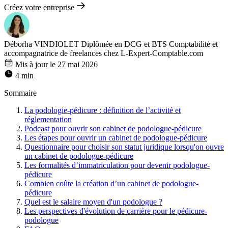
Créez votre entreprise
Déborha VINDIOLET
Diplômée en DCG et BTS Comptabilité et
accompagnatrice de freelances chez L-Expert-Comptable.com
Mis à jour le 27 mai 2026
4 min
Sommaire
La podologie-pédicure : définition de l’activité et
réglementation
Podcast pour ouvrir son cabinet de podologue-pédicure
Les étapes pour ouvrir un cabinet de podologue-pédicure
Questionnaire pour choisir son statut juridique lorsqu'on ouvre
un cabinet de podologue-pédicure
Les formalités d’immatriculation pour devenir podologue-
pédicure
Combien coûte la création d’un cabinet de podologue-
pédicure
Quel est le salaire moyen d'un podologue ?
Les perspectives d'évolution de carrière pour le pédicure-
podologue