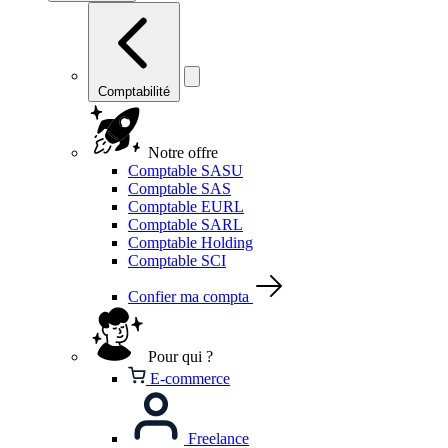
Comptabilité
Notre offre
Comptable SASU
Comptable SAS
Comptable EURL
Comptable SARL
Comptable Holding
Comptable SCI
Confier ma compta
Pour qui ?
E-commerce
Freelance