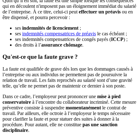
Quoi qu’il en soit, la faute est dite simple lorsque les conséquences
qui en découlent n'imposent pas un éloignement immédiat du salarié
de l’entreprise. À ce titre, celui-ci peut
effectuer un préavis
ou en
être dispensé, et pourra percevoir :
ses
indemnités de licenciement
;
ses
indemnités compensatrices de préavis
le cas échéant ;
ses indemnités compensatrices de congés payés (
ICCP
) ;
des droits à l’
assurance chômage
.
Qu'est-ce que la faute grave ?
La faute est qualifiée de grave dès lors que les dommages causés à
l’entreprise ou aux individus ne permettent pas de poursuivre la
relation de travail. Les faits reprochés au salarié sont d’une gravité
telle, qu’elle ne permet pas de maintenir ce dernier à son poste.
Dans ce cadre, l’employeur peut prononcer une
mise à pied
conservatoire
à l’encontre du collaborateur incriminé. Cette mesure
préventive consiste à suspendre
momentanément
le contrat de
travail. Par ailleurs, elle octroie à l’employeur le temps nécessaire
pour clarifier la faute et pour statuer des suites à donner à la
procédure. Pour autant, elle ne constitue
pas une sanction
disciplinaire
.