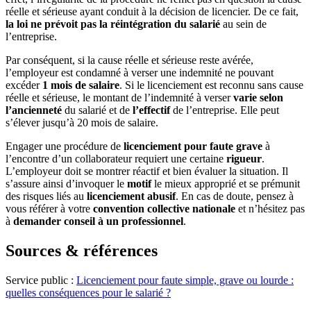
réelle et sérieuse ayant conduit à la décision de licencier. De ce fait,
la loi ne prévoit pas la réintégration du salarié
au sein de
l’entreprise.
Par conséquent, si la cause réelle et sérieuse reste avérée,
l’employeur est condamné à verser une indemnité ne pouvant
excéder
1 mois de salaire
. Si le licenciement est reconnu sans cause
réelle et sérieuse, le montant de l’indemnité à verser
varie selon
l’ancienneté
du salarié et de
l’effectif
de l’entreprise. Elle peut
s’élever jusqu’à 20 mois de salaire.
Engager une procédure de
licenciement pour faute grave
à
l’encontre d’un collaborateur requiert une certaine
rigueur
.
L’employeur doit se montrer réactif et bien évaluer la situation. Il
s’assure ainsi d’invoquer le
motif
le mieux approprié et se prémunit
des risques liés au
licenciement abusif
. En cas de doute, pensez à
vous référer à votre
convention collective nationale
et n’hésitez pas
à
demander conseil à un professionnel
.
Sources & références
Service public :
Licenciement pour faute simple, grave ou lourde :
quelles conséquences pour le salarié ?