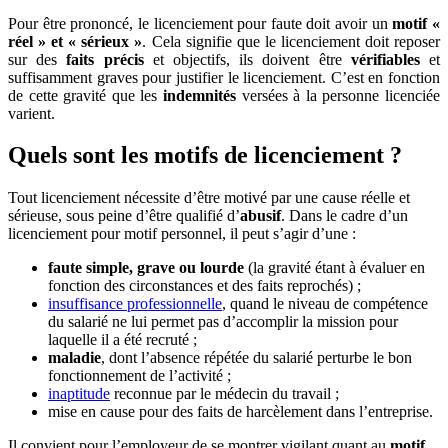
Pour être prononcé, le licenciement pour faute doit avoir un
motif «
réel » et « sérieux »
. Cela signifie que le licenciement doit reposer
sur des
faits précis
et objectifs, ils doivent être
vérifiables
et
suffisamment graves pour justifier le licenciement. C’est en fonction
de cette gravité que les
indemnités
versées à la personne licenciée
varient.
Quels sont les motifs de licenciement ?
Tout licenciement nécessite d’être motivé par une cause réelle et
sérieuse, sous peine d’être qualifié d’
abusif
. Dans le cadre d’un
licenciement pour motif personnel, il peut s’agir d’une :
faute simple, grave ou lourde
(la gravité étant à évaluer en
fonction des circonstances et des faits reprochés) ;
insuffisance professionnelle
, quand le niveau de compétence
du salarié ne lui permet pas d’accomplir la mission pour
laquelle il a été recruté ;
maladie
, dont l’absence répétée du salarié perturbe le bon
fonctionnement de l’activité ;
inaptitude
reconnue par le médecin du travail ;
mise en cause pour des faits de harcèlement dans l’entreprise.
Il convient pour l’employeur de se montrer vigilant quant au
motif