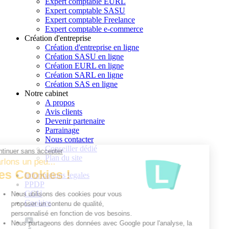
Expert comptable EURL
Expert comptable SASU
Expert comptable Freelance
Expert comptable e-commerce
Création d'entreprise
Création d'entreprise en ligne
Création SASU en ligne
Création EURL en ligne
Création SARL en ligne
Création SAS en ligne
Notre cabinet
A propos
Avis clients
Devenir partenaire
Parrainage
Nous contacter
Conseiller dédié
Continuer sans accepter
Plan du site
Parlons un peu...
des Cookies !
Informations legales
PPDP
CGU
Nous utilisons des cookies pour vous
Cookies
proposer un contenu de qualité,
personnalisé en fonction de vos besoins.
Nous partageons des données avec Google pour l'analyse, la