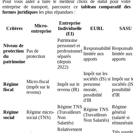
Pour vous aider à faire le meilleur choix de statut pour votre
entreprise de transport, parcourez ce
tableau comparatif des
formes juridiques
les plus répandues :
Entreprise
Micro-
Critères
Individuelle
EURL
SASU
entreprise
(EI)
Patrimoine
Niveau de
personnel et
Responsabilité
Responsabi
protection
Pas de
professionnel
limitée aux
limitée aux
du
protection
séparés
apports
apports
patrimoine
(depuis
2022)
Impôt sur les
sociétés (IS) si
Impôt sur l
Micro-fiscal
Régime
Impôt sur le
personne
sociétés (IS
(impôt sur le
fiscal
revenu (IR)
morale,
possibilité
revenu)
possibilité
d'IR
d'IR
Régime TNS
Régime
Régime TNS
Régime
Régime micro-
(Travailleurs
général
(Travailleurs
social
social (TNS)
Non
(salarié si
Non Salariés)
Salariés)
rémunérati
Relativement
Très souple