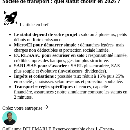
Société de transport : quel statut choisir en 2026 ?
L'article en bref
Le statut dépend de votre projet :
solo ou à plusieurs, petits
débuts ou forte croissance.
Micro/EI pour démarrer simple :
démarches légères, mais
charges non déductibles et protection sociale limitée.
EURL/SASU pour sécuriser en solo :
responsabilité limitée,
crédible auprès des banques, gestion plus structurée.
SARL/SAS pour s’associer :
SARL plus encadrée, SAS
plus souple et évolutive (investisseurs, dividendes).
Impôts et cotisations :
possible taux réduit à 15% puis 25%
en société ; choisissez selon revenus et protection souhaitée.
Transport = règles spécifiques :
licences, capacité
financière, assurances ; notre simulateur compare les statuts en
2 minutes.
Créez votre entreprise
Guillaume DELEMARLE
Expert-comptable chez L-Expert-