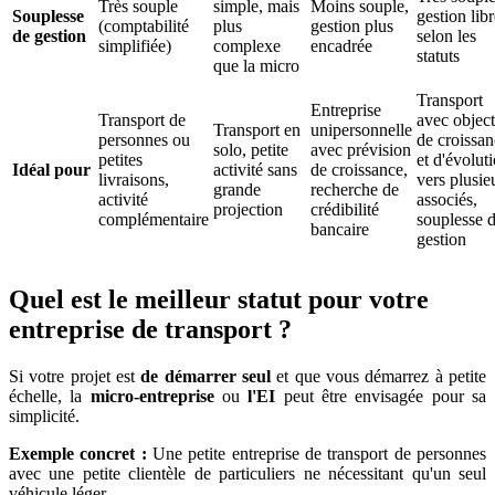
Très souple
simple, mais
Moins souple,
Souplesse
gestion lib
(comptabilité
plus
gestion plus
de gestion
selon les
simplifiée)
complexe
encadrée
statuts
que la micro
Transport
Entreprise
Transport de
avec object
Transport en
unipersonnelle
personnes ou
de croissa
solo, petite
avec prévision
petites
et d'évolut
Idéal pour
activité sans
de croissance,
livraisons,
vers plusie
grande
recherche de
activité
associés,
projection
crédibilité
complémentaire
souplesse 
bancaire
gestion
Quel est le meilleur statut pour votre
entreprise de transport ?
Si votre projet est
de démarrer seul
et que vous démarrez à petite
échelle, la
micro-entreprise
ou
l'EI
peut être envisagée pour sa
simplicité.
Exemple concret :
Une petite entreprise de transport de personnes
avec une petite clientèle de particuliers ne nécessitant qu'un seul
véhicule léger.