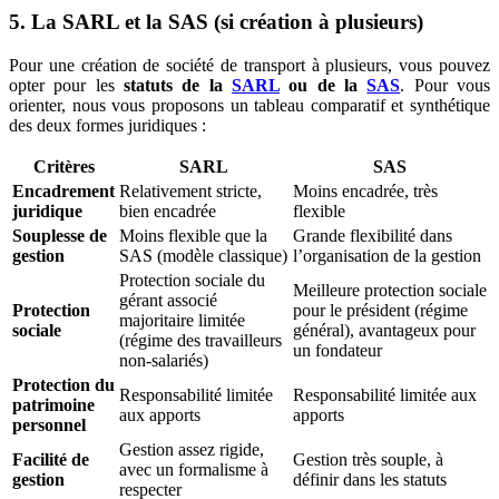
5. La SARL et la SAS (si création à plusieurs)
Pour une création de société de transport à plusieurs, vous pouvez
opter pour les
statuts de la
SARL
ou de la
SAS
. Pour vous
orienter, nous vous proposons un tableau comparatif et synthétique
des deux formes juridiques :
Critères
SARL
SAS
Encadrement
Relativement stricte,
Moins encadrée, très
juridique
bien encadrée
flexible
Souplesse de
Moins flexible que la
Grande flexibilité dans
gestion
SAS (modèle classique)
l’organisation de la gestion
Protection sociale du
Meilleure protection sociale
gérant associé
Protection
pour le président (régime
majoritaire limitée
sociale
général), avantageux pour
(régime des travailleurs
un fondateur
non-salariés)
Protection du
Responsabilité limitée
Responsabilité limitée aux
patrimoine
aux apports
apports
personnel
Gestion assez rigide,
Facilité de
Gestion très souple, à
avec un formalisme à
gestion
définir dans les statuts
respecter