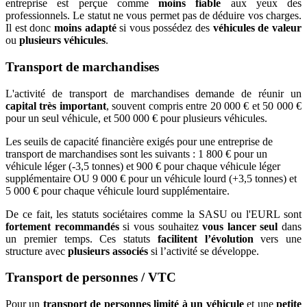
entreprise est perçue
comme
moins fiable
aux yeux des
professionnels. Le statut ne vous permet pas de déduire vos charges.
Il est donc
moins adapté
si vous possédez des
véhicules de valeur
ou
plusieurs véhicules
.
Transport de marchandises
L'activité de transport de marchandises demande de réunir un
capital très important
, souvent compris entre 20 000 € et 50 000 €
pour un seul véhicule, et 500 000 € pour plusieurs véhicules.
Les seuils de capacité financière exigés pour une entreprise de
transport de marchandises sont les suivants : 1 800 € pour un
véhicule léger (-3,5 tonnes) et 900 € pour chaque véhicule léger
supplémentaire OU 9 000 € pour un véhicule lourd (+3,5 tonnes) et
5 000 € pour chaque véhicule lourd supplémentaire.
De ce fait, les statuts sociétaires comme la SASU ou l'EURL sont
fortement recommandés
si vous souhaitez
vous lancer seul
dans
un premier temps. Ces statuts
facilitent l’évolution
vers une
structure avec
plusieurs associés
si l’activité se développe.
Transport de personnes / VTC
Pour un
transport de personnes limité à un véhicule
et une
petite