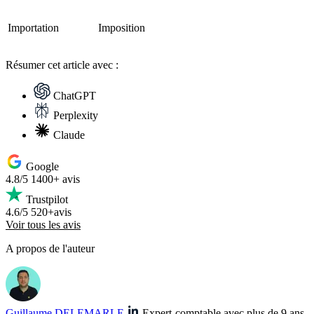
Importation
Imposition
Résumer
cet article avec :
ChatGPT
Perplexity
Claude
Google
4.8/5
1400+ avis
Trustpilot
4.6/5
520+avis
Voir tous les avis
A propos de l'auteur
Guillaume DELEMARLE
Expert-comptable avec plus de 9 ans