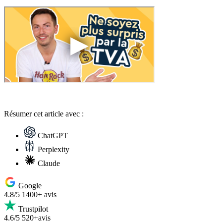
Résumer
cet article avec :
ChatGPT
Perplexity
Claude
Google
4.8/5
1400+ avis
Trustpilot
4.6/5
520+avis