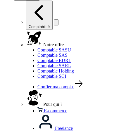
Comptabilité
Notre offre
Comptable SASU
Comptable SAS
Comptable EURL
Comptable SARL
Comptable Holding
Comptable SCI
Confier ma compta
Pour qui ?
E-commerce
Freelance