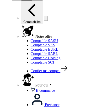
Comptabilité
Notre offre
Comptable SASU
Comptable SAS
Comptable EURL
Comptable SARL
Comptable Holding
Comptable SCI
Confier ma compta
Pour qui ?
E-commerce
Freelance