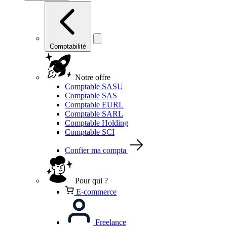
Comptabilité
Notre offre
Comptable SASU
Comptable SAS
Comptable EURL
Comptable SARL
Comptable Holding
Comptable SCI
Confier ma compta
Pour qui ?
E-commerce
Freelance