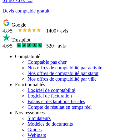
01 86 76 07 25
Devis comptable gratuit
Google
4,8/5
1400+ avis
Trustpilot
4,6/5
520+ avis
Comptabilité
Comptable pas cher
Nos offres de comptabilité par activité
Nos offres de comptabilité par statut
Nos offres de comptabilité par ville
Fonctionnalités
Logiciel de comptabilité
Logiciel de facturation
Bilans et déclarations fiscales
Compte de résultat en temps réel
Nos ressources
Simulateurs
Modèles de documents
Guides
Webinars