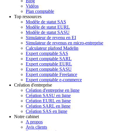
Blog
Vidéos
Plan comptable
Top ressources
Modèle de statut SAS
Modèle de statut EURL
Modèle de statut SASU
Simulateur de revenu en EI
Simulateur de revenus en micro-entreprise
Calculateur plafond Madelin
Expert comptable SAS
Expert comptable SARL
Expert comptable EURL
Expert comptable SASU
Expert comptable Freelance
Expert comptable e-commerce
Création d'entreprise
Création d'entreprise en ligne
Création SASU en ligne
Création EURL en ligne
Création SARL en ligne
Création SAS en ligne
Notre cabinet
A propos
Avis clients