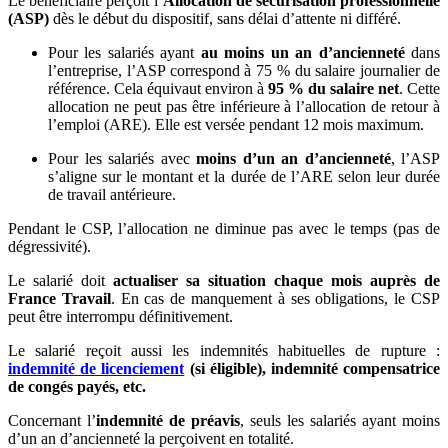
Le bénéficiaire perçoit l’
Allocation de sécurisation professionnelle
(ASP)
dès le début du dispositif, sans délai d’attente ni différé.
Pour les salariés ayant
au moins un an d’ancienneté
dans
l’entreprise, l’ASP correspond à 75 % du salaire journalier de
référence. Cela équivaut environ à
95 % du salaire net
. Cette
allocation ne peut pas être inférieure à l’allocation de retour à
l’emploi (ARE). Elle est versée pendant 12 mois maximum.
Pour les salariés avec
moins d’un an d’ancienneté
, l’ASP
s’aligne sur le montant et la durée de l’ARE selon leur durée
de travail antérieure.
Pendant le CSP, l’allocation ne diminue pas avec le temps (pas de
dégressivité).
Le salarié doit
actualiser sa situation chaque mois auprès de
France Travail
. En cas de manquement à ses obligations, le CSP
peut être interrompu définitivement.
Le salarié reçoit aussi les indemnités habituelles de rupture :
indemnité de licenciement
(si éligible), indemnité compensatrice
de congés payés, etc.
Concernant l’
indemnité de préavis
, seuls les salariés ayant moins
d’un an d’ancienneté la perçoivent en totalité.