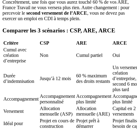
Concrètement, une fois que vous aurez touché 60 % de vos ARE,
France Travail ne vous versera plus rien. Autre changement : pour
percevoir le
second versement de l’ARCE
, vous ne devez pas
exercer un emploi en CDI à temps plein.
Comparer les 3 scénarios : CSP, ARE, ARCE
Critère
CSP
ARE
ARCE
Cumul avec
création
Non
Cumul partiel
Oui
d’entreprise
Un versemen
création
Durée
60 % maximum
Jusqu’à 12 mois
d’entreprise,
d’indemnisation
des droits restants
second 6 mo
plus tard
Accompagnement
Accompagnement
Accompagn
Accompagnement
personnalisé
plus limité
plus limité
Allocation
Allocation
Capital en 2
Versement
mensuelle (ASP)
mensuelle (ARE)
versements
Projet en cours de
Projet prêt à
Projet finali
Idéal pour
construction
démarrer
besoin de ca