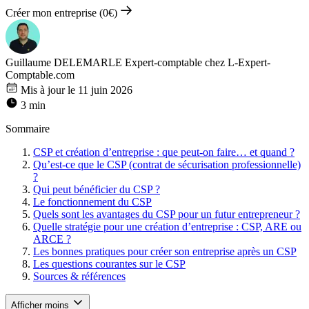
Créer mon entreprise (0€)
Guillaume DELEMARLE
Expert-comptable chez L-Expert-
Comptable.com
Mis à jour le 11 juin 2026
3 min
Sommaire
CSP et création d’entreprise : que peut-on faire… et quand ?
Qu’est-ce que le CSP (contrat de sécurisation professionnelle)
?
Qui peut bénéficier du CSP ?
Le fonctionnement du CSP
Quels sont les avantages du CSP pour un futur entrepreneur ?
Quelle stratégie pour une création d’entreprise : CSP, ARE ou
ARCE ?
Les bonnes pratiques pour créer son entreprise après un CSP
Les questions courantes sur le CSP
Sources & références
Afficher moins