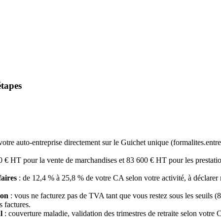
étapes
votre auto-entreprise directement sur le Guichet unique (formalites.entrepr
 € HT pour la vente de marchandises et 83 600 € HT pour les prestations 
faires
: de 12,4 % à 25,8 % de votre CA selon votre activité, à déclar
ion
: vous ne facturez pas de TVA tant que vous restez sous les seuils (
 factures.
l
: couverture maladie, validation des trimestres de retraite selon votre