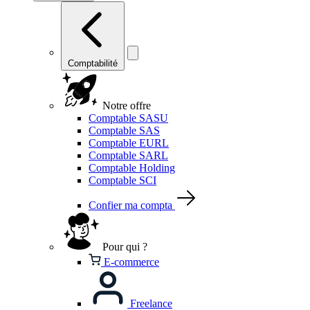
Comptabilité
Notre offre
Comptable SASU
Comptable SAS
Comptable EURL
Comptable SARL
Comptable Holding
Comptable SCI
Confier ma compta
Pour qui ?
E-commerce
Freelance