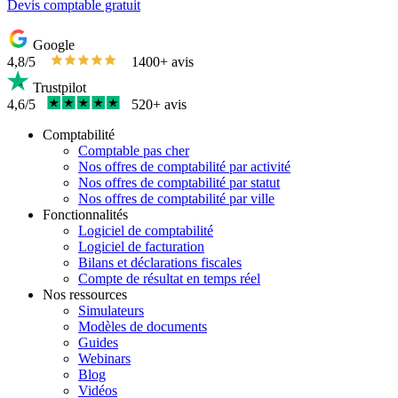
Devis comptable gratuit
Google
4,8/5
1400+ avis
Trustpilot
4,6/5
520+ avis
Comptabilité
Comptable pas cher
Nos offres de comptabilité par activité
Nos offres de comptabilité par statut
Nos offres de comptabilité par ville
Fonctionnalités
Logiciel de comptabilité
Logiciel de facturation
Bilans et déclarations fiscales
Compte de résultat en temps réel
Nos ressources
Simulateurs
Modèles de documents
Guides
Webinars
Blog
Vidéos