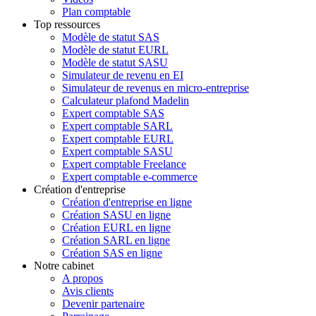
Plan comptable
Top ressources
Modèle de statut SAS
Modèle de statut EURL
Modèle de statut SASU
Simulateur de revenu en EI
Simulateur de revenus en micro-entreprise
Calculateur plafond Madelin
Expert comptable SAS
Expert comptable SARL
Expert comptable EURL
Expert comptable SASU
Expert comptable Freelance
Expert comptable e-commerce
Création d'entreprise
Création d'entreprise en ligne
Création SASU en ligne
Création EURL en ligne
Création SARL en ligne
Création SAS en ligne
Notre cabinet
A propos
Avis clients
Devenir partenaire