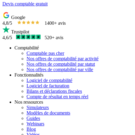
Devis comptable gratuit
Google
4,8/5
1400+ avis
Trustpilot
4,6/5
520+ avis
Comptabilité
Comptable pas cher
Nos offres de comptabilité par activité
Nos offres de comptabilité par statut
Nos offres de comptabilité par ville
Fonctionnalités
Logiciel de comptabilité
Logiciel de facturation
Bilans et déclarations fiscales
Compte de résultat en temps réel
Nos ressources
Simulateurs
Modèles de documents
Guides
Webinars
Blog
Vidéos