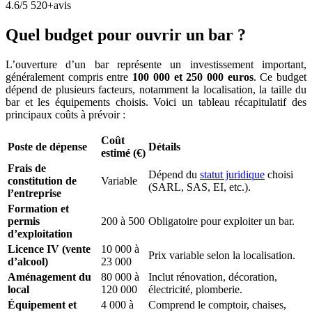
4.6/5
520+avis
Quel budget pour ouvrir un bar ?
L’ouverture d’un bar représente un investissement important,
généralement compris entre
100 000 et 250 000 euros
. Ce budget
dépend de plusieurs facteurs, notamment la localisation, la taille du
bar et les équipements choisis. Voici un tableau récapitulatif des
principaux coûts à prévoir :
Coût
Poste de dépense
Détails
estimé (€)
Frais de
Dépend du
statut juridique
choisi
constitution de
Variable
(SARL, SAS, EI, etc.).
l’entreprise
Formation et
permis
200 à 500
Obligatoire pour exploiter un bar.
d’exploitation
Licence IV (vente
10 000 à
Prix variable selon la localisation.
d’alcool)
23 000
Aménagement du
80 000 à
Inclut rénovation, décoration,
local
120 000
électricité, plomberie.
Équipement et
4 000 à
Comprend le comptoir, chaises,