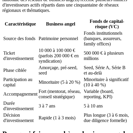
d'investisseurs actifs répartis dans une cinquantaine de réseaux
régionaux et thématiques.
Fonds de capital-
Caractéristique
Business angel
risque (VC)
Fonds institutionnels
Source des fonds
Patrimoine personnel
(banques, assureurs,
family offices)
10 000 à 100 000 €
Ticket
500 000 € à plusieurs
(parfois 200 000 € en
d'investissement
millions
syndication)
Amorçage, pré-seed,
Seed, Série A, Série B
Phase ciblée
seed
et au-delà
Participation au
Minoritaire à significatif
Minoritaire (5 à 20 %)
capital
(10 à 40 %)
Fort (mentorat, réseau,
Variable (board,
Accompagnement
conseil stratégique)
reporting, KPI)
Durée
3 à 7 ans
5 à 10 ans
d'investissement
Décision
Plus longue (3 à 6 mois,
Rapide (1 à 3 mois)
d'investissement
due diligence formelle)