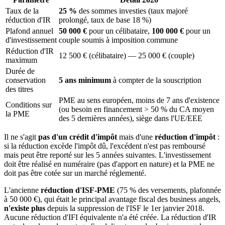
Taux de la
25 %
des sommes investies (taux majoré
réduction d'IR
prolongé, taux de base 18 %)
Plafond annuel
50 000 €
pour un célibataire,
100 000 €
pour un
d'investissement
couple soumis à imposition commune
Réduction d'IR
12 500 € (célibataire) — 25 000 € (couple)
maximum
Durée de
conservation
5 ans minimum
à compter de la souscription
des titres
PME au sens européen, moins de 7 ans d'existence
Conditions sur
(ou besoin en financement > 50 % du CA moyen
la PME
des 5 dernières années), siège dans l'UE/EEE
Il ne s'agit
pas d'un crédit d'impôt
mais d'une
réduction d'impôt
:
si la réduction excède l'impôt dû, l'excédent n'est pas remboursé
mais peut être reporté sur les 5 années suivantes. L'investissement
doit être réalisé en numéraire (pas d'apport en nature) et la PME ne
doit pas être cotée sur un marché réglementé.
L'ancienne
réduction d'ISF-PME
(75 % des versements, plafonnée
à 50 000 €), qui était le principal avantage fiscal des business angels,
n'existe plus
depuis la suppression de l'ISF le 1er janvier 2018.
Aucune réduction d'IFI équivalente n'a été créée. La réduction d'IR