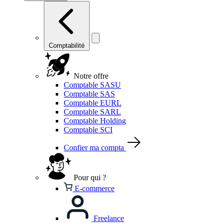
Comptabilité
Notre offre
Comptable SASU
Comptable SAS
Comptable EURL
Comptable SARL
Comptable Holding
Comptable SCI
Confier ma compta
Pour qui ?
E-commerce
Freelance