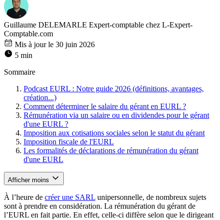
Guillaume DELEMARLE
Expert-comptable chez L-Expert-
Comptable.com
Mis à jour le 30 juin 2026
5 min
Sommaire
Podcast EURL : Notre guide 2026 (définitions, avantages,
création...)
Comment déterminer le salaire du gérant en EURL ?
Rémunération via un salaire ou en dividendes pour le gérant
d'une EURL ?
Imposition aux cotisations sociales selon le statut du gérant
Imposition fiscale de l'EURL
Les formalités de déclarations de rémunération du gérant
d'une EURL
Afficher moins
À l’heure de
créer une SARL
unipersonnelle, de nombreux sujets
sont à prendre en considération. La rémunération du gérant de
l’EURL en fait partie. En effet, celle-ci diffère selon que le dirigeant