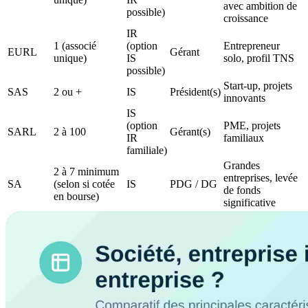
avec ambition de
possible)
croissance
IR
1 (associé
(option
Entrepreneur
EURL
Gérant
unique)
IS
solo, profil TNS
possible)
Start-up, projets
SAS
2 ou +
IS
Président(s)
innovants
IS
(option
PME, projets
SARL
2 à 100
Gérant(s)
IR
familiaux
familiale)
Grandes
2 à 7 minimum
entreprises, levée
SA
(selon si cotée
IS
PDG / DG
de fonds
en bourse)
significative