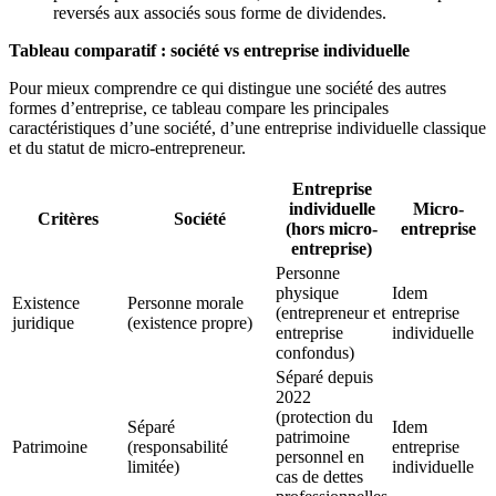
reversés aux associés sous forme de dividendes.
Tableau comparatif : société vs entreprise individuelle
Pour mieux comprendre ce qui distingue une société des autres
formes d’entreprise, ce tableau compare les principales
caractéristiques d’une société, d’une entreprise individuelle classique
et du statut de micro-entrepreneur.
Entreprise
individuelle
Micro-
Critères
Société
(hors micro-
entreprise
entreprise)
Personne
physique
Idem
Existence
Personne morale
(entrepreneur et
entreprise
juridique
(existence propre)
entreprise
individuelle
confondus)
Séparé depuis
2022
(protection du
Séparé
Idem
patrimoine
Patrimoine
(responsabilité
entreprise
personnel en
limitée)
individuelle
cas de dettes