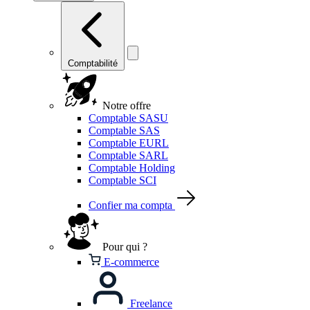
Comptabilité
Notre offre
Comptable SASU
Comptable SAS
Comptable EURL
Comptable SARL
Comptable Holding
Comptable SCI
Confier ma compta
Pour qui ?
E-commerce
Freelance