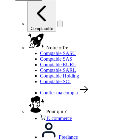
Comptabilité
Notre offre
Comptable SASU
Comptable SAS
Comptable EURL
Comptable SARL
Comptable Holding
Comptable SCI
Confier ma compta
Pour qui ?
E-commerce
Freelance