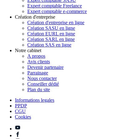
Expert comptable SASU
Expert comptable Freelance
Expert comptable e-commerce
Création d'entreprise
Création d'entreprise en ligne
Création SASU en ligne
Création EURL en ligne
Création SARL en ligne
Création SAS en ligne
Notre cabinet
A propos
Avis clients
Devenir partenaire
Parrainage
Nous contacter
Conseiller dédié
Plan du site
Informations legales
PPDP
CGU
Cookies