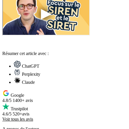
Résumer
cet article avec :
ChatGPT
Perplexity
Claude
Google
4.8/5
1400+ avis
Trustpilot
4.6/5
520+avis
Voir tous les avis
A propos de l'auteur