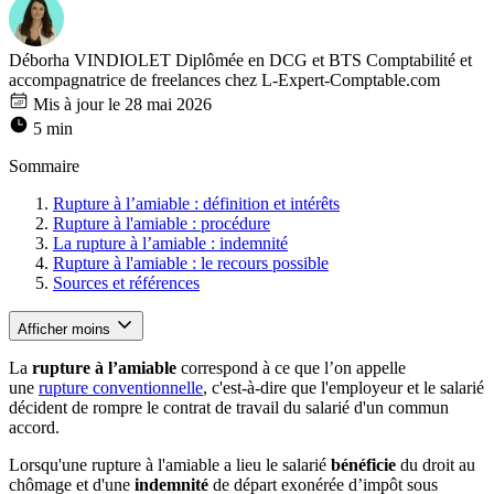
Déborha VINDIOLET
Diplômée en DCG et BTS Comptabilité et
accompagnatrice de freelances chez L-Expert-Comptable.com
Mis à jour le 28 mai 2026
5 min
Sommaire
Rupture à l’amiable : définition et intérêts
Rupture à l'amiable : procédure
La rupture à l’amiable : indemnité
Rupture à l'amiable : le recours possible
Sources et références
Afficher moins
La
rupture à l’amiable
correspond à ce que l’on appelle
une
rupture conventionnelle
, c'est-à-dire que l'employeur et le salarié
décident de rompre le contrat de travail du salarié d'un commun
accord.
Lorsqu'une rupture à l'amiable a lieu le salarié
bénéficie
du droit au
chômage et d'une
indemnité
de départ exonérée d’impôt sous