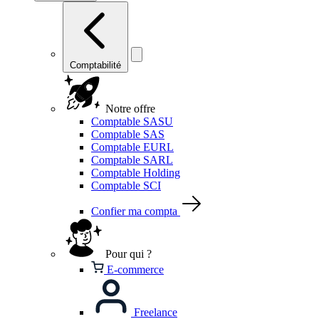
Comptabilité
Notre offre
Comptable SASU
Comptable SAS
Comptable EURL
Comptable SARL
Comptable Holding
Comptable SCI
Confier ma compta
Pour qui ?
E-commerce
Freelance